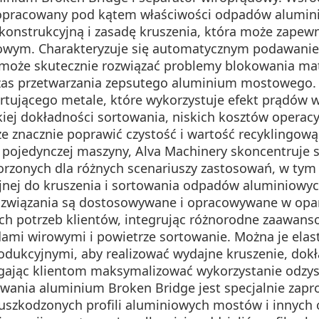
ia opracowany pod kątem właściwości odpadów alumi
onstrukcyjną i zasadę kruszenia, która może zapewn
wym. Charakteryzuje się automatycznym podawaniem
może skutecznie rozwiązać problemy blokowania mate
zas przetwarzania zepsutego aluminium mostowego. 
jącego metale, które wykorzystuje efekt prądów wi
okiej dokładności sortowania, niskich kosztów operac
że znacznie poprawić czystość i wartość recyklingową
jedynczej maszyny, Alva Machinery skoncentruje si
orzonych dla różnych scenariuszy zastosowań, w tym l
jnej do kruszenia i sortowania odpadów aluminiowych
związania są dostosowywane i opracowywane w oparc
ych potrzeb klientów, integrując różnorodne zaawanso
ami wirowymi i powietrze sortowanie. Można je elas
dukcyjnymi, aby realizować wydajne kruszenie, dokł
gając klientom maksymalizować wykorzystanie odzys
towania aluminium Broken Bridge jest specjalnie za
 uszkodzonych profili aluminiowych mostów i innych