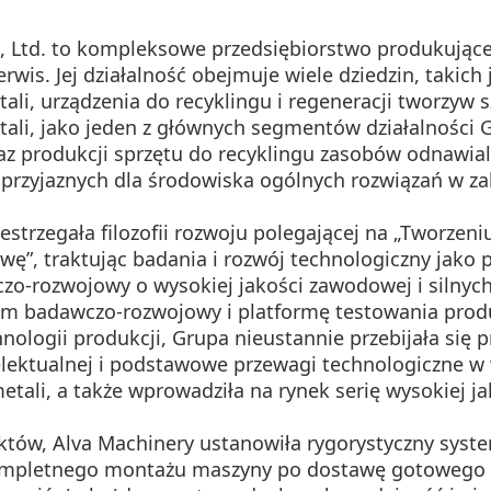
 Ltd. to kompleksowe przedsiębiorstwo produkujące
serwis. Jej działalność obejmuje wiele dziedzin, taki
ali, urządzenia do recyklingu i regeneracji tworzyw 
tali, jako jeden z głównych segmentów działalności
raz produkcji sprzętu do recyklingu zasobów odnawia
przyjaznych dla środowiska ogólnych rozwiązań w zak
zestrzegała filozofii rozwoju polegającej na „Tworze
tawę”, traktując badania i rozwój technologiczny ja
zo-rozwojowy o wysokiej jakości zawodowej i silnyc
em badawczo-rozwojowy i platformę testowania produ
nologii produkcji, Grupa nieustannie przebijała się
elektualnej i podstawowe przewagi technologiczne w w
tali, a także wprowadziła na rynek serię wysokiej ja
duktów, Alva Machinery ustanowiła rygorystyczny syst
kompletnego montażu maszyny po dostawę gotowego 