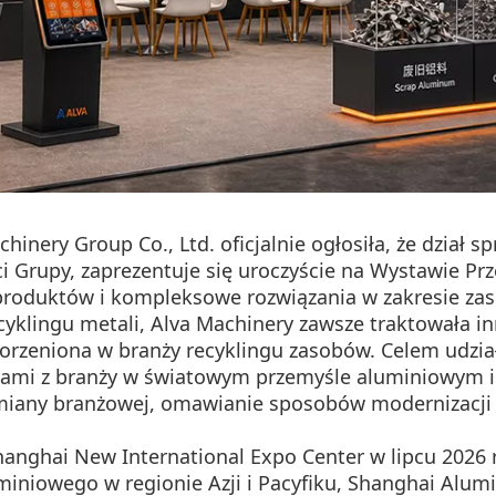
ery Group Co., Ltd. oficjalnie ogłosiła, że ​​dział sp
 Grupy, zaprezentuje się uroczyście na Wystawie P
h produktów i kompleksowe rozwiązania w zakresie z
ecyklingu metali, Alva Machinery zawsze traktowała i
korzeniona w branży recyklingu zasobów. Celem udzia
gami z branży w światowym przemyśle aluminiowym i
miany branżowej, omawianie sposobów modernizacji 
nghai New International Expo Center w lipcu 2026 r
iniowego w regionie Azji i Pacyfiku, Shanghai Alumi