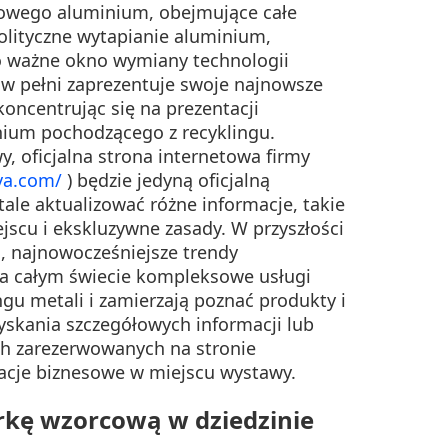
łowego aluminium, obejmujące całe
olityczne wytapianie aluminium,
to ważne okno wymiany technologii
 w pełni zaprezentuje swoje najnowsze
koncentrując się na prezentacji
inium pochodzącego z recyklingu.
, oficjalna strona internetowa firmy
lva.com/
) będzie jedyną oficjalną
ale aktualizować różne informacje, takie
jscu i ekskluzywne zasady. W przyszłości
, najnowocześniejsze trendy
 na całym świecie kompleksowe usługi
ngu metali i zamierzają poznać produkty i
yskania szczegółowych informacji lub
h zarezerwowanych na stronie
acje biznesowe w miejscu wystawy.
rkę wzorcową w dziedzinie