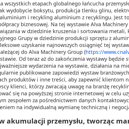
na wszystkich etapach globalnego łańcucha przemys
k wydobycie boksytu, produkcja tlenku glinu, elektr
aluminium i recykling aluminium z recyklingu. Jest 
ółpracy biznesowej. Na tej wystawie Alva Machinery
wiązania w dziedzinie kruszenia i sortowania metali, 
cyjnego Grupy w dziedzinie produkcji sprzętu z alum
leksowe uzyskanie najnowszych osiągnięć tej wystawy
ależącej do Alva Machinery Group (
https://www.cna
stawie. Od teraz aż do zakończenia wystawy będzie st
ważniejsze wydarzenia na wystawie, działania na mie
egularnie publikowane zapowiedzi wystaw branżowych
jach produktów i inne treści, aby zapewnić klientom
scy klienci, którzy zwracają uwagę na branżę recykli
wać się na powyższej stronie internetowej w celu uz
nym zespołem za pośrednictwem danych kontaktowyc
zeniem na indywidualną wymianę techniczną i negocj
 w akumulacji przemysłu, tworząc ma