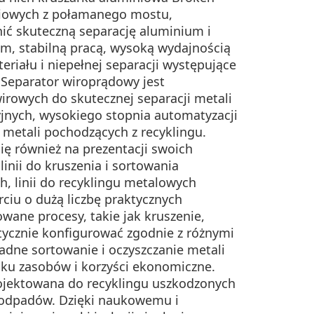
niowych z połamanego mostu,
ić skuteczną separację aluminium i
, stabilną pracą, wysoką wydajnością
riału i niepełnej separacji występujące
Separator wiroprądowy jest
rowych do skutecznej separacji metali
yjnych, wysokiego stopnia automatyzacji
 metali pochodzących z recyklingu.
ę również na prezentacji swoich
inii do kruszenia i sortowania
, linii do recyklingu metalowych
iu o dużą liczbę praktycznych
wane procesy, takie jak kruszenie,
tycznie konfigurować zgodnie z różnymi
adne sortowanie i oczyszczanie metali
ku zasobów i korzyści ekonomiczne.
projektowana do recyklingu uszkodzonych
 odpadów. Dzięki naukowemu i