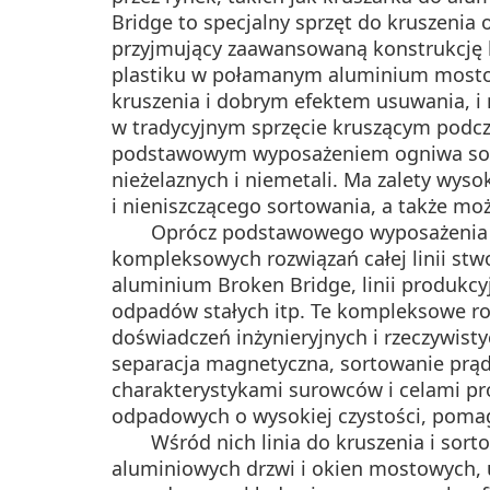
Bridge to specjalny sprzęt do kruszen
przyjmujący zaawansowaną konstrukcję k
plastiku w połamanym aluminium mosto
kruszenia i dobrym efektem usuwania, i 
w tradycyjnym sprzęcie kruszącym podc
podstawowym wyposażeniem ogniwa sortu
nieżelaznych i niemetali. Ma zalety wys
i nieniszczącego sortowania, a także mo
Oprócz podstawowego wyposażenia po
kompleksowych rozwiązań całej linii stw
aluminium Broken Bridge, linii produkcy
odpadów stałych itp. Te kompleksowe ro
doświadczeń inżynieryjnych i rzeczywist
separacja magnetyczna, sortowanie prąd
charakterystykami surowców i celami pro
odpadowych o wysokiej czystości, poma
Wśród nich linia do kruszenia i sor
aluminiowych drzwi i okien mostowych,