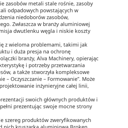
ie zasobów metali stale rośnie, zasoby
etali odpadowych powstających w
odzenia niedoborów zasobów,
ego. Zwłaszcza w branży aluminiowej
emisja dwutlenku węgla i niskie koszty
ę z wieloma problemami, takimi jak
uktu i duża presja na ochronę
lączki branży, Alva Machinery, opierając
kterystykę i potrzeby przetwarzania
esów, a także stworzyła kompleksowe
nie – Oczyszczanie – Formowanie”. Może
ektowanie inżynieryjne całej linii,
rezentacji swoich głównych produktów i
w pełni prezentując swoje mocne strony
uje szereg produktów zweryfikowanych
ód nich kruszarka aluminiowa Broken