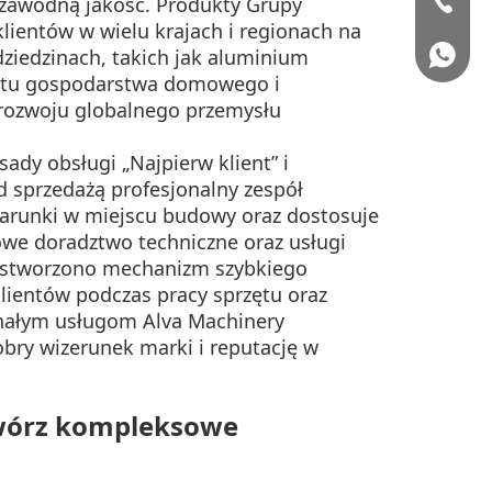
iezawodną jakość. Produkty Grupy
lientów w wielu krajach i regionach na
dziedzinach, takich jak aluminium
+86 150
zętu gospodarstwa domowego i
 rozwoju globalnego przemysłu
ady obsługi „Najpierw klient” i
d sprzedażą profesjonalny zespół
warunki w miejscu budowy oraz dostosuje
we doradztwo techniczne oraz usługi
ży stworzono mechanizm szybkiego
lientów podczas pracy sprzętu oraz
konałym usługom Alva Machinery
obry wizerunek marki i reputację w
stwórz kompleksowe