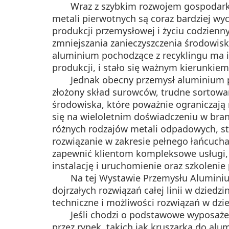
Wraz z szybkim rozwojem gospodarki 
metali pierwotnych są coraz bardziej w
produkcji przemysłowej i życiu codzien
zmniejszania zanieczyszczenia środowis
aluminium pochodzące z recyklingu ma ist
produkcji, i stało się ważnym kierunki
Jednak obecny przemysł aluminium p
złożony skład surowców, trudne sortowan
środowiska, które poważnie ograniczają r
się na wieloletnim doświadczeniu w bran
różnych rodzajów metali odpadowych, st
rozwiązanie w zakresie pełnego łańcucha
zapewnić klientom kompleksowe usługi, 
instalację i uruchomienie oraz szkolenie
Na tej Wystawie Przemysłu Aluminiu
dojrzałych rozwiązań całej linii w dzie
techniczne i możliwości rozwiązań w dzie
Jeśli chodzi o podstawowe wyposaże
przez rynek, takich jak kruszarka do al