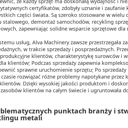
pewnić, że każdy sprzęt ma doskonałą wydajność i n
tatywnych certyfikatów, zdobyły uznanie i zaufanie k
stkich części świata. Są szeroko stosowane w wielu 
omu stalowego, demontaż samochodów, recykling spr
owych, zapewniając solidne wsparcie sprzętowe dla
stemu usług, Alva Machinery zawsze przestrzegała zas
dażnych, w trakcie sprzedaży i posprzedażnych. Prze
 produkcyjne klientów, charakterystykę surowców i 
dla klientów; Podczas sprzedaży zapewnia komplekso
 zapewnić sprawne uruchomienie sprzętu; Po sprzeda
zasie rozwiązać różne problemy napotykane przez k
i klientów. Dzięki wysokiej jakości produktom i dos
i zasobów klientów na całym świecie i ugruntowała d
problematycznych punktach branży i 
lingu metali