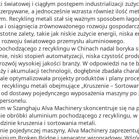
światowej i ciągłym postępem industrializacji zużyc
yczerpywane, a jednocześnie wzrasta również ilość m
nym. Recykling metali stał się ważnym sposobem łag
ka i osiągnięcia zrównoważonego rozwoju gospodarcz
otne zalety, takie jak niskie zużycie energii, niska 
em rozwoju światowego przemysłu aluminiowego.
ochodzącego z recyklingu w Chinach nadal boryka si
ie, niski stopień automatyzacji, niska czystość prod
ozwój wysokiej jakości branży. W odpowiedzi na te bo
ży i akumulacji technologii, dogłębnie zbadała chara
ale optymalizowała projekty produktów i plany proc
 recyklingu metali obejmujące „Kruszenie – Sortowa
od dostawy pojedynczego wyposażenia maszyny po proj
 personelu.
m w Szanghaju Alva Machinery skoncentruje się na p
dzinie obróbki aluminium pochodzącego z recyklingu, 
dzinie kruszenia i sortowania metali.
nie pojedynczej maszyny, Alva Machinery zaprezent
uminium Broken Bridge i separator wiroprądowy. Wśr