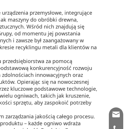
 urządzenia przemysłowe, integrujące
ch jak maszyny do obróbki drewna,
sztucznych. Wśród nich znajdują się
 Grupy, od momentu jej powstania
lnych i zawsze był zaangażowany w
resie recyklingu metali dla klientów na
niu przedsiębiorstwa za pomocą
ko podstawową konkurencyjność rozwoju
h zdolnościach innowacyjnych oraz
któw. Opierając się na nowoczesnej
 przez kluczowe podstawowe technologie,
ielu ogniwach, takich jak kruszenie,
kości sprzętu, aby zaspokoić potrzeby
allenwa
em zarządzania jakością całego procesu.
produktu – każde ogniwo wdraża
annache
+ 15062