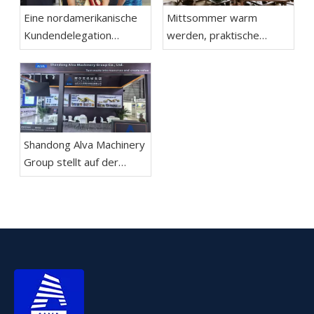
Eine nordamerikanische
Mittsommer warm
Kundendelegation
werden, praktische
besucht die Shandong
Maßnahmen ergreifen,
Alva Machinery Group zur
um voranzukommen Die
Inspektion und
Teambuilding-Aktion der
Verhandlung
Shandong Alva Machinery
Group zum Mutton
Festival geht erfolgreich
Shandong Alva Machinery
zu Ende
Group stellt auf der
Aluminium China 2026 in
Shanghai aus; Die
Recycling-
Ausrüstungsabteilung
gibt ihr Debüt und stärkt
die
Doppelgeschäftsstruktur