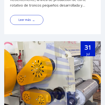
de prueba y la calidad es nuevamente
rotativo de troncos pequeños desarrollada y
reconocida por los clientes
fabricada por Shandong ALVA Machinery Group ha
entrado en la etapa de operación de prueba en las
Leer más
→
instalaciones del cliente. Después de la instalación y
puesta en marcha de la línea de producción
completa, todas las unidades de equipo han logrado
una operación coordinada.
31
Jul