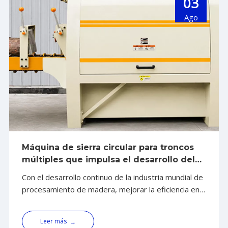
03
Ago
Máquina de sierra circular para troncos
múltiples que impulsa el desarrollo del
mercado mundial de procesamiento de
Con el desarrollo continuo de la industria mundial de
madera Shandong ALVA Machinery Group
procesamiento de madera, mejorar la eficiencia en
ofrece soluciones confiables para la
la utilización de recursos, el nivel de automatización
industria mundial de la madera
de la producción y la optimización del flujo de
Leer más
→
trabajo de procesamiento se han convertido en