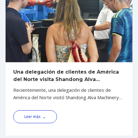
Una delegación de clientes de América
del Norte visita Shandong Alva
Machinery Group para inspección y
Recientemente, una delegación de clientes de
negociación
América del Norte visitó Shandong Alva Machinery
Group Co., Ltd. (en adelante, 'Alva Machinery' o 'el
Grupo') para una inspección in situ y negociaciones
Leer más
→
comerciales. La visita tuvo como objetivo obtener
una comprensión profunda de la estrategia integral
del Grupo.