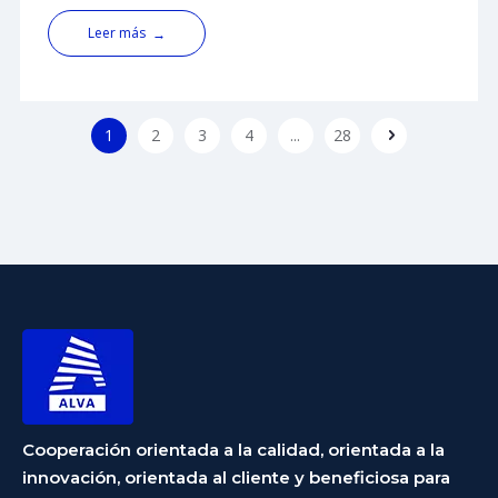
concluye con éxito
popular tradicional, enriquecer la connotación del
Leer más
→
desarrollo humanístico corporativo, aliviar la presión
del trabajo gradual de los empleados y fortalecer la
cohesión del equipo, Shandong Alva Machinery
Group
1
2
3
4
...
28
Cooperación orientada a la calidad, orientada a la
innovación, orientada al cliente y beneficiosa para