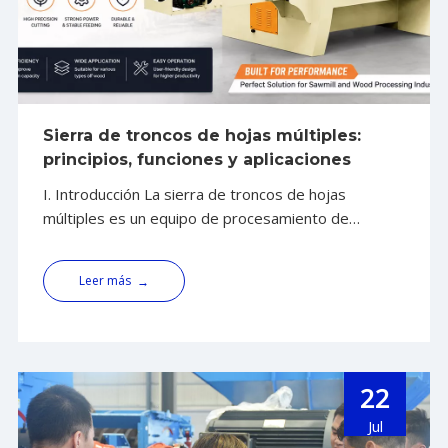
Sierra de troncos de hojas múltiples:
principios, funciones y aplicaciones
I. Introducción La sierra de troncos de hojas
múltiples es un equipo de procesamiento de
madera que se utiliza para el corte longitudinal de
troncos. La máquina fue desarrollada de forma
Leer más
→
independiente por Shandong Alva Machinery Group
y representa un logro importante en el campo de la
tecnología de aserrado de madera. Su función
principal
22
Jul