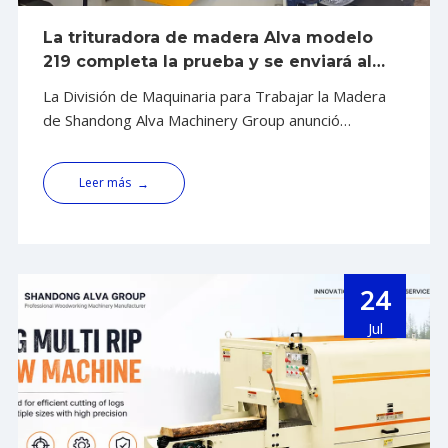
La trituradora de madera Alva modelo
219 completa la prueba y se enviará al
sudeste asiático
La División de Maquinaria para Trabajar la Madera
de Shandong Alva Machinery Group anunció
recientemente que la trituradora de madera Alva
Modelo 219 ha completado todo su procedimiento
Leer más
→
de prueba y todos los indicadores de rendimiento
cumplen con las especificaciones de diseño. El
equipo está programado para cargarse y enviarse al
sitio del cliente.
24
Jul