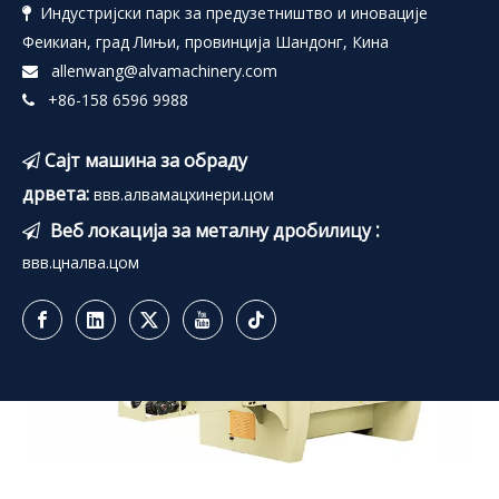
Индустријски парк за предузетништво и иновације

АЛВА-МЈ-04 Машина за сечење дрвета за
Феикиан, град Лињи, провинција Шандонг, Кина
квадрате
allenwang@alvamachinery.com

+86-158 6596 9988

Сајт машина за обраду

дрвета:
ввв.алвамацхинери.цом
:
Веб локација за металну дробилицу

ввв.цналва.цом