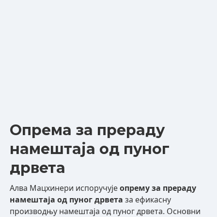
Опрема за прераду
намештаја од пуног
дрвета
Алва Мацхинери испоручује
опрему за прераду
намештаја од пуног дрвета
за ефикасну
производњу намештаја од пуног дрвета. Основни