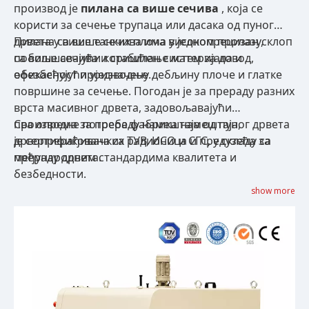
производ је
пилана са више сечива
, која се
користи за сечење трупаца или дасака од пуног
дрвета у више танких плоча у једном пролазу,
Пилана са више сечива има високопрецизан склоп
побољшавајући коришћење материјала и
са више сечива и стабилан систем за довод,
ефикасност производње.
обезбеђујући уједначену дебљину плоче и глатке
површине за сечење. Погодан је за прераду разних
врста масивног дрвета, задовољавајући
производне потребе фабрика намештаја,
Сва опрема за прераду намештаја од пуног дрвета
дрвопрерађивачких радионица и предузећа за
је сертификована са ТУВ, ИСО и СГС, у складу са
прераду дрвета.
међународним стандардима квалитета и
безбедности.
show more