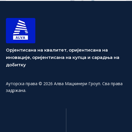
Орјентисана на квалитет, оријентисана на
иновације, оријентисана на купца и сарадња на
добитку
Ауторска права © 2026 Алва Мацхинери Гроуп. Сва права
задржана.
АЛВА-МЈ-03 Вишеструка тестера за дрво