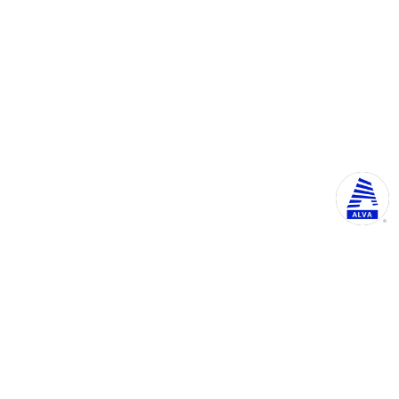
АЛВА-МИ-03 Тестера за округле балване са
више сечива