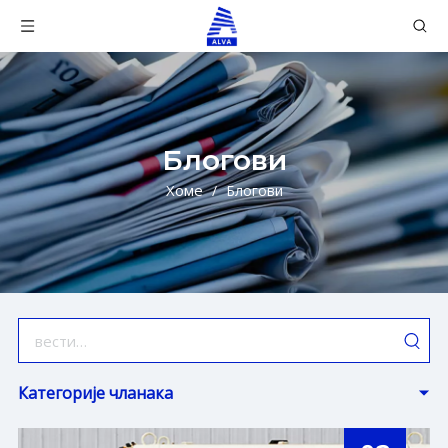
Блогови
Хоме
/
Блогови
Категорије чланака