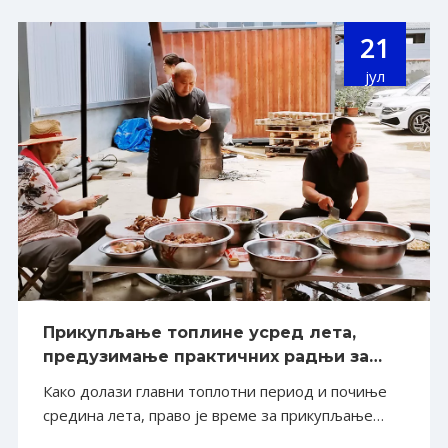
21
јул
Прикупљање топлине усред лета,
предузимање практичних радњи за
напредовање Успешно је завршена
Како долази главни топлотни период и почиње
активност изградње тима на
средина лета, право је време за прикупљање
фестивалу овчетине Схандонг Алва
снаге. Да би пренели традиционалну народну