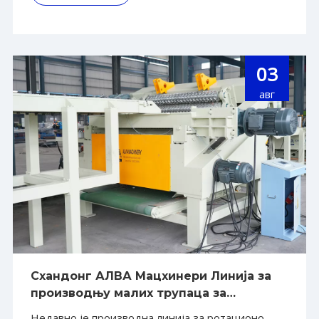
предузећа. Као кључна машина у почетној фази
обраде дрвета, кружна л
03
авг
Схандонг АЛВА Мацхинери Линија за
производњу малих трупаца за
ротациону производњу улази у пробни
Недавно је производна линија за ротационо