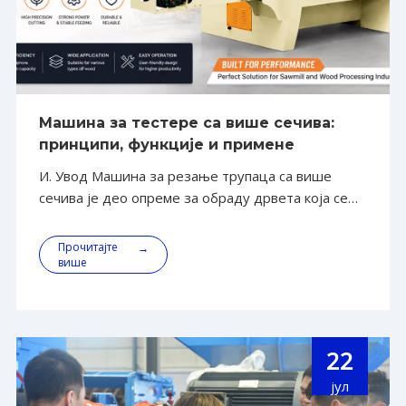
Машина за тестере са више сечива:
принципи, функције и примене
И. Увод Машина за резање трупаца са више
сечива је део опреме за обраду дрвета која се
користи за уздужно сечење трупаца. Машину је
самостално развила Схандонг Алва Мацхинери
Прочитајте
→
Гроуп и представља значајно достигнуће у
више
области технологије тестерисања дрвета.
Његова основна функција
22
јул