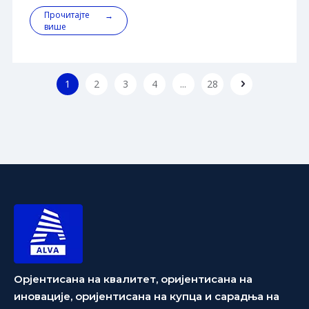
Мацхинери Гроуп
културу, обогатили конотацију корпоративног
Прочитајте
→
хуманистичког развоја, ублажили постепени
више
радни притисак запослених и ојачали тимску
кохезију, Схандонг Алва Мацхинери Гроуп
1
2
3
4
...
28
Орјентисана на квалитет, оријентисана на
иновације, оријентисана на купца и сарадња на