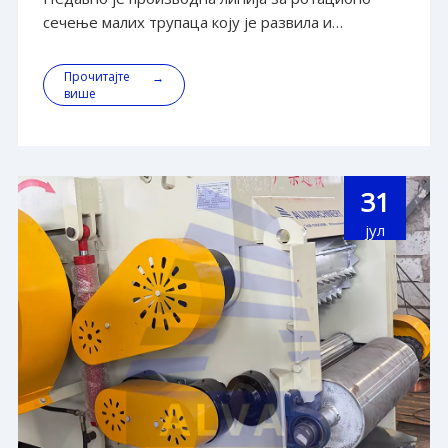
рад, квалитет још једном признат од
сечење малих трупаца коју је развила и
стране купаца
произвела Схандонг АЛВА Мацхинери Гроуп
ушла у фазу пробног рада на локацији купца.
Прочитајте
→
Након монтаже и пуштања у рад комплетне
више
производне линије, све јединице опреме су
постигле координисан рад
31
јул