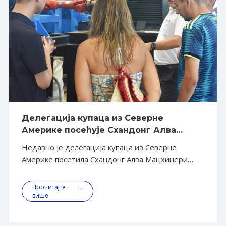
Делегација купаца из Северне
Америке посећује Схандонг Алва
Мацхинери Гроуп ради инспекције и
Недавно је делегација купаца из Северне
преговора
Америке посетила Схандонг Алва Мацхинери
Гроуп Цо., Лтд. (у даљем тексту „Алва
Мацхинери“ или „Група“) ради инспекције на
Прочитајте
→
лицу места и пословних преговора. Посета је
више
имала за циљ стицање дубљег разумевања
свеобухватног