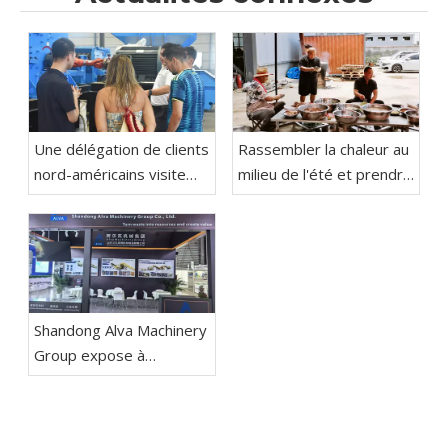
Une délégation de clients
Rassembler la chaleur au
nord-américains visite
milieu de l'été et prendre
Shandong Alva Machinery
des mesures pratiques
Group pour une
pour aller de l'avant
inspection et une
L'activité de
négociation
consolidation d'équipe du
Festival du mouton du
Shandong Alva Machinery
Shandong Alva Machinery
Group se termine avec
Group expose à
succès
l'Aluminium China 2026 à
Shanghai ; La division des
équipements de